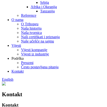
Srbija
Afrika i Okeanija
Tanzanija
Reference
O nama
O Trihopeu
Naša historija
Naša tvornica
Naši certifikati i priznanja
Naše učešće na sajmu
Vijesti
Vijesti kompanije
Vijesti iz industrije
Podrška
Preuzmi
Često postavljana pitanja
Kontakt
English
Kontakt
Kontakt