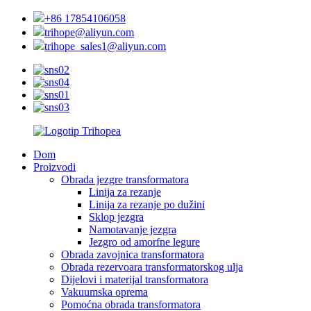
+86 17854106058
trihope@aliyun.com
trihope_sales1@aliyun.com
Dom
Proizvodi
Obrada jezgre transformatora
Linija za rezanje
Linija za rezanje po dužini
Sklop jezgra
Namotavanje jezgra
Jezgro od amorfne legure
Obrada zavojnica transformatora
Obrada rezervoara transformatorskog ulja
Dijelovi i materijal transformatora
Vakuumska oprema
Pomoćna obrada transformatora