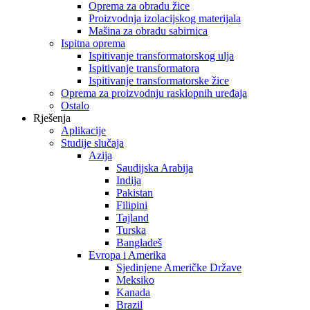
Oprema za obradu žice
Proizvodnja izolacijskog materijala
Mašina za obradu sabirnica
Ispitna oprema
Ispitivanje transformatorskog ulja
Ispitivanje transformatora
Ispitivanje transformatorske žice
Oprema za proizvodnju rasklopnih uređaja
Ostalo
Rješenja
Aplikacije
Studije slučaja
Azija
Saudijska Arabija
Indija
Pakistan
Filipini
Tajland
Turska
Bangladeš
Evropa i Amerika
Sjedinjene Američke Države
Meksiko
Kanada
Brazil