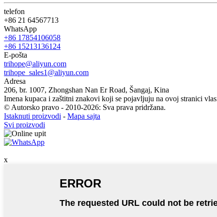
telefon
+86 21 64567713
WhatsApp
+86 17854106058
+86 15213136124
E-pošta
trihope@aliyun.com
trihope_sales1@aliyun.com
Adresa
206, br. 1007, Zhongshan Nan Er Road, Šangaj, Kina
Imena kupaca i zaštitni znakovi koji se pojavljuju na ovoj stranici vlas
© Autorsko pravo - 2010-2026: Sva prava pridržana.
Istaknuti proizvodi
-
Mapa sajta
Svi proizvodi
x