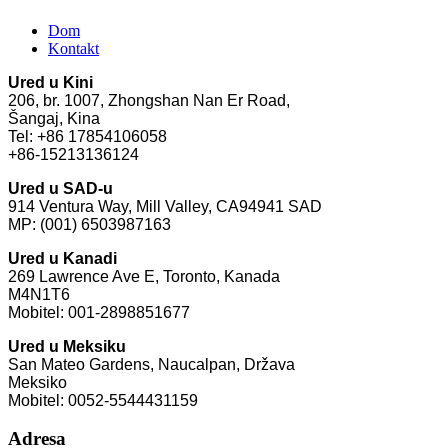
Dom
Kontakt
Ured u Kini
206, br. 1007, Zhongshan Nan Er Road,
Šangaj, Kina
Tel: +86 17854106058
+86-15213136124
Ured u SAD-u
914 Ventura Way, Mill Valley, CA94941 SAD
MP: (001) 6503987163
Ured u Kanadi
269 ​​Lawrence Ave E, Toronto, Kanada
M4N1T6
Mobitel: 001-2898851677
Ured u Meksiku
San Mateo Gardens, Naucalpan, Država
Meksiko
Mobitel: 0052-5544431159
Adresa